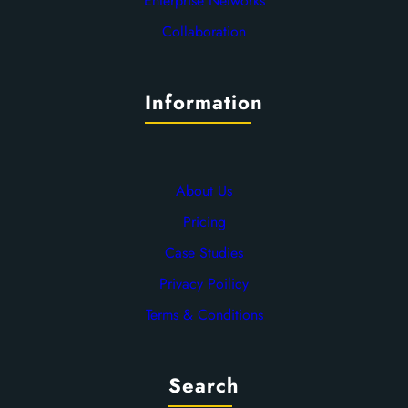
Enterprise Networks
Collaboration
Information
About Us
Pricing
Case Studies
Privacy Poilicy
Terms & Conditions
Search