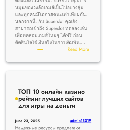
ต้องและเป็นธรรม, รับรองว่าทุกการ
หมุนของวงล้อเกมส์เป็นไปอย่างสุ่ม
และทุกคนมีโอกาสชนะเท่าเทียมกัน.
นอกจากนี้, กับ Superslot คุณยัง
สามารถเข้าถึง Superslot ทดลองเล่น
เพื่อทดสอบเกมส์ใหม่ๆ ได้ฟรี ก่อน
ตัดสินใจใช้เงินจริงในการเดิมพัน,…
:
Read More
7
อันดับ
สล็อต
เว็บ
ตรง
ТОП 10 онлайн казино
100
рейтинг лучших сайтов
เล่น
для игры на деньги
เว็บ
ไหน
มา
admin13019
June 23, 2025
แรง
Надежные ресурсы предлагают