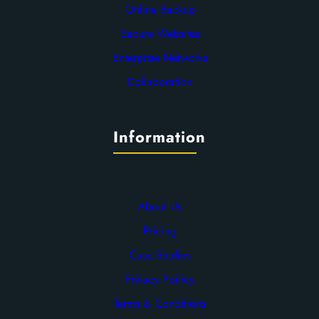
Online Backup
Secure Websites
Enterprise Networks
Collaboration
Information
About Us
Pricing
Case Studies
Privacy Poilicy
Terms & Conditions