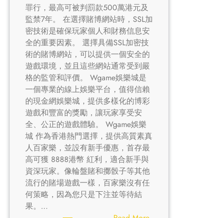
罪行，最高可被判罰款500萬港元及
監禁7年。 在選擇賭博網站時，SSL加
密技術是確保玩家個人和財務信息安
全的重要因素。 選擇具備SSL加密技
術的賭博網站，可以提供一個安全的
遊戲環境，並且這些網站通常受到嚴
格的監管和評價。 Wgame娛樂城是
一個專業的線上娛樂平台，值得信賴
的現金網娛樂城，提供多樣化的博彩
遊戲和豐富的獎勵，讓玩家享受安
全、公正的遊戲體驗。 Wgame娛樂
城 作為香港熱門選擇，提供高質素真
人百家樂，並設有新手優惠，首存最
高可獲 8888港幣 紅利，適合新手與
資深玩家。像輪盤賭和擲骰子等其他
流行的賭場遊戲一樣，百家樂沒有任
何策略，因為您只是下注並等待結
果。…
:
Read More