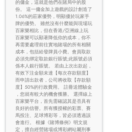
的傭金，這就是他們在賭局中的股
份。 這一傭金加上遊戲的設計創造了
1.06%的莊家優勢，明顯優於玩家手
牌的優勢。 雖然沒有什麼能與現場玩
百家樂相比，但在香港/亞洲線上玩
百家樂可以顯著降低你的成本，你不
再需要處理前往實地賭場的所有相關
成本，包括給發牌員小費。會員取款
必須先绑定取款銀行賬號;此賬號必須
係本人銀行賬號。 若由上次出款起，
有效下注金額未達【每次存款額度】
而申請出款者，公司將收取【存款額
度】50%的行政費用。 註冊送體驗金
，您就有較大的機會獲勝。 選擇線上
百家樂平台，首先需確認其是否具有
良好的信譽。所有獲授權的彩票、賽
馬投注、足球博彩等，皆必須透過該
會進行。 根據《賭博條例》明文規
定，擅自經營賭場或博彩網站屬刑事