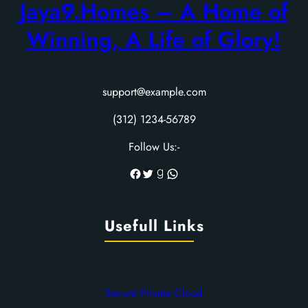
2025
Jaya9.Homes – A Home of
Winning, A Life of Glory!
support@example.com
(312) 1234-56789
Follow Us:-
Facebook
Twitter
Goodreads
WhatsApp
Usefull Links
Secure Private Cloud