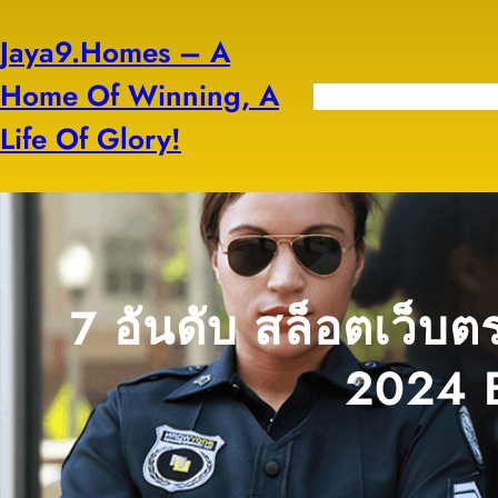
Skip
to
Jaya9.Homes – A
content
Home Of Winning, A
Life Of Glory!
7 อันดับ สล็อตเว็บ
2024 