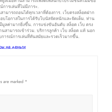
คยูสเมื่อท่านสามารถเพลิดเพลินกับโปรโมชั่นที่ไม่มีข้อ
์การเล่นที่ไม่มีภาระ.
านสามารถถอนได้ทุกเวลาที่ต้องการ. เว็บตรงสล็อตฝาก
งมอบโอกาสในการได้รับโบนัสจัดหนักและจัดเต็ม. ท่าน
มีมูลค่ามากยิ่งขึ้น. การแข่งขันอันดับ สล็อต เว็บ ตรง
่ท่านสามารถเข้าร่วม. บริการลูกค้า เว็บ สล็อต แท้ นอก
ระสบการณ์การเล่นที่ทันสมัยและรวดเร็วมากขึ้น.
ры на деньги
ds are marked
*