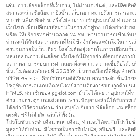
เล่น. การเลือกสล็อตที่เว็บตรง, ไม่ผ่านเอเย่นต์, และมีลิขส
สนุกและน่าเชื่อถือมากยิ่งขึ้น. เว็บนอก หมายถึงการเล่นเก
หากท่านลืมรหัสผ่าน หรือไม่สามารถเข้าสู่ระบบได้ ท่าน
เว็บไซต์ เพื่อเปลี่ยนรหัสผ่านในการเข้าสู่ระบบได้อย่างง่ายดา
พร้อมให้บริการทุกท่านตลอด 24 ชม. ท่านสามารถเข้าเล่นเก
ท่านจะได้สัมผัสความสนุกที่ไม่มีขีดจำกัดและมั่นใจในการเล่
ครบจบภายในเว็บเดียว โดยไม่ต้องยุ่งยากในการเปลี่ยนเว็บ. G2
หลงใหลในการเล่นสล็อต เว็บไซต์นี้มีทุกอย่างที่คุณต้องกา
หลากหลาย, ระบบการฝากถอนที่สะดวก, ความเชื่อถือได้, บริกา
นั้น, ไม่ต้องสงสัยเลยที่ G2G889 เป็นทางเลือกที่ดีที่สุดสำหรับ
บริษัท PG SOFT คือบริษัทเกมดิจิทัลแบบพกพาระดับชั้นนำข
โซลูชันการเล่นเกมที่ตอบโจทย์ความต้องการของลูกค้าบน
HTML5. สมาชิกของ pg-slot.com มั่นใจได้เลยว่าอุปกรณ์ที่
ค้าง เกมกระตุก เกมเด้งออก เพราะปัญหาเหล่านี้ได้รับการแก
ได้อย่างไร้ความกังวน ร่วมสนุกไปกับเรา พีจีสล็อต เกมสล็
เครดิตฟรีไม่จำกัด เล่นได้ทั้งวัน.
โปรโมชั่นประจำเดือน ทุกๆ เดือน, ท่านจะได้พบกับโปรโมชั่
มูลค่าให้กับท่าน. มีโอกาสในการรับโบนัส, สปินฟรี, และสิท