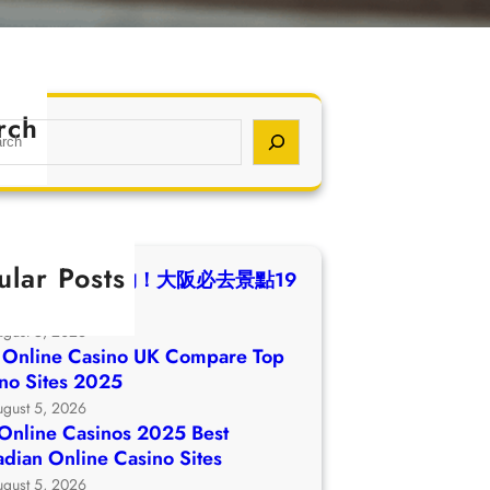
rch
ular Posts
嚴選】一篇就夠！大阪必去景點19
ugust 5, 2026
 Online Casino UK Compare Top
no Sites 2025
ugust 5, 2026
Online Casinos 2025 Best
dian Online Casino Sites
ugust 5, 2026