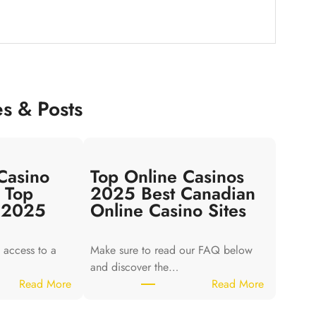
es & Posts
Casino
Top Online Casinos
 Top
2025 Best Canadian
s 2025
Online Casino Sites
 access to a
Make sure to read our FAQ below
and discover the…
:
:
Read More
Read More
B
T