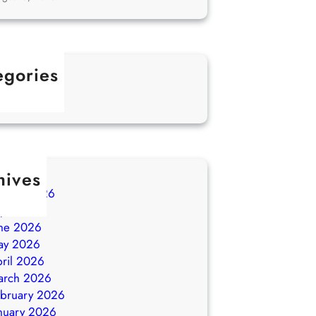
egories
categorized
hives
ugust 2026
ly 2026
ne 2026
ay 2026
ril 2026
arch 2026
bruary 2026
nuary 2026