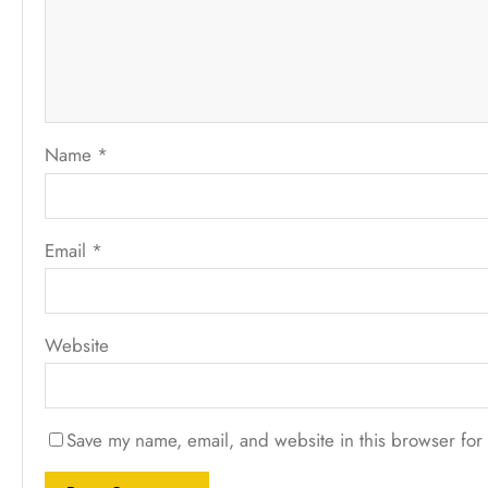
Name
*
Email
*
Website
Save my name, email, and website in this browser for 