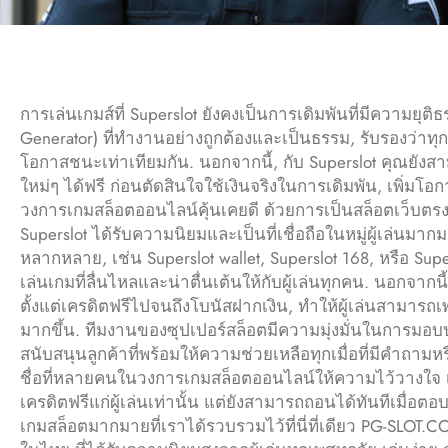
การเล่นเกมส์ที่ Superslot ยังคงเป็นการเดิมพันที่มีความ
Generator) ที่ทำงานอย่างถูกต้องและเป็นธรรม, รับรองว่าท
โอกาสชนะเท่าเทียมกัน. นอกจากนี้, กับ Superslot คุณยังสา
ใหม่ๆ ได้ฟรี ก่อนตัดสินใจใช้เงินจริงในการเดิมพัน, เพิ่ม
วงการเกมสล็อตออนไลน์คุ้นเคยดี ด้วยการเป็นสล็อตเว็บตร
Superslot ได้รับความนิยมและเป็นที่เชื่อถือในหมู่ผู้เล่นม
หลากหลาย, เช่น Superslot wallet, Superslot 168, หรือ Su
เล่นเกมที่ลื่นไหลและน่าตื่นเต้นให้กับผู้เล่นทุกคน. นอกจากนี
ตั้งแต่เครดิตฟรีไปจนถึงโบนัสฝากเงิน, ทำให้ผู้เล่นสามา
มากขึ้น. ทีมงานของซุปเปอร์สล็อตมีความมุ่งมั่นในการมอบประ
สนับสนุนลูกค้าที่พร้อมให้ความช่วยเหลือทุกเมื่อที่มีคำถามห
ชื่อที่หลายคนในวงการเกมสล็อตออนไลน์ให้ความไว้วางใจ เมื่
เครดิตฟรีแก่ผู้เล่นเท่านั้น แต่ยังสามารถถอนได้ทันทีเมื่อตอ
เกมสล็อตมากมายที่เราได้รวบรวมไว้ที่นี่ที่เดียว PG-SLOT.C