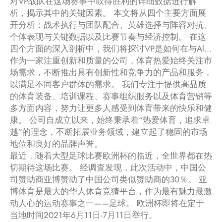
对VP战队在这场赛事中取得胜利的详细数据进行解
析，揭示其中的关键因素。 本文将从四个主要方面展
开分析：战术执行与团队配合、英雄选择与阵容对抗、
个体表现与关键数据以及比赛节奏与经济控制。 在这
四个方面的深入剖析中，我们将探讨VP是如何在与Al…
作为一家注重创新和质量的公司，体育热爱始终关注市
场需求，不断推出具有创新性和竞争力的产品和服务，
以满足不同客户群体的需求。 我们专注于提供高品质
的体育装备、培训课程、赛事组织服务以及体育营销等
多方面内容，努力让更多人感受到体育带来的快乐和健
康。 公司自成立以来，始终秉承着“热爱体育，追求卓
越”的理念，不断拓展业务领域，建立起了稳固的市场
地位和良好的品牌声誉。
最近，随着大型足球比赛欧洲杯的临近，全世界都在热
切期待这场比赛。 经调查发现，此次活动中，中国公
司赞助商亚博赞助了中国公司类似赞助商的30％。 亚
博体育是最大的华人体育竞猜平台，作为最有魅力最激
动人心的运动赛事之一——足球。 欧洲杯即将在定于
当地时间2021年6月11日-7月11日举行。