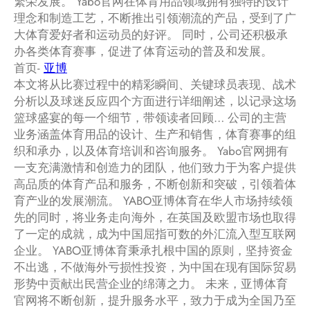
繁荣发展。 Yabo官网在体育用品领域拥有独特的设计
理念和制造工艺，不断推出引领潮流的产品，受到了广
大体育爱好者和运动员的好评。 同时，公司还积极承
办各类体育赛事，促进了体育运动的普及和发展。
首页-
亚博
本文将从比赛过程中的精彩瞬间、关键球员表现、战术
分析以及球迷反应四个方面进行详细阐述，以记录这场
篮球盛宴的每一个细节，带领读者回顾… 公司的主营
业务涵盖体育用品的设计、生产和销售，体育赛事的组
织和承办，以及体育培训和咨询服务。 Yabo官网拥有
一支充满激情和创造力的团队，他们致力于为客户提供
高品质的体育产品和服务，不断创新和突破，引领着体
育产业的发展潮流。 YABO亚博体育在华人市场持续领
先的同时，将业务走向海外，在英国及欧盟市场也取得
了一定的成就，成为中国屈指可数的外汇流入型互联网
企业。 YABO亚博体育秉承扎根中国的原则，坚持资金
不出逃，不做海外亏损性投资，为中国在现有国际贸易
形势中贡献出民营企业的绵薄之力。 未来，亚博体育
官网将不断创新，提升服务水平，致力于成为全国乃至