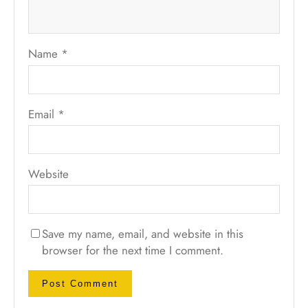
Name
*
Email
*
Website
Save my name, email, and website in this
browser for the next time I comment.