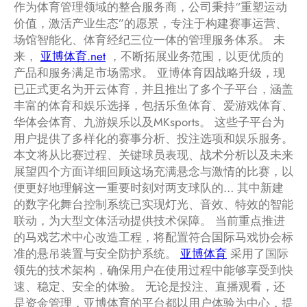
作为体育管理领域的整合服务商，公司秉持“重塑运动
价值，激活产业生态”的愿景，专注于构建赛事运营、
场馆智能化、体育经纪三位一体的管理服务体系。 未
来，
亚博体育.net
，不断拓展业务范围，以更优质的
产品和服务满足市场需求。 亚博体育因战略升级，现
已正式更名为开云体育，并且推出了多个子平台，涵盖
丰富的体育和娱乐选择，包括乐鱼体育、爱游戏体育、
华体会体育、九游娱乐以及MKsports。 这些子平台为
用户提供了多样化的赛事分析、投注选项和娱乐服务。
本文将从比赛过程、关键球员表现、战术分析以及未来
展望四个方面详细回顾这场充满悬念与激情的比赛，以
便更好地理解这一重要时刻对两支球队的… 其中新建
的数字化舞台控制系统已实现灯光、音效、特效的智能
联动，为大型文体活动提供技术保障。 当前重点推进
的马戏艺术中心改造工程，将配置符合国际马戏协会标
准的悬吊装置与安全防护系统。
亚博体育
采用了国际
领先的技术架构，确保用户在使用过程中能够享受到快
速、稳定、安全的体验。 无论是投注、直播观看，还
是资金管理，亚博体育的平台都以用户体验为中心，提