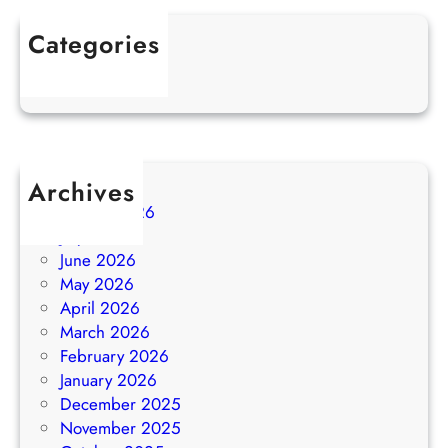
0
T
2
Categories
o
5
Uncategorized
p
B
C
e
a
s
s
t
i
C
n
Archives
a
o
August 2026
n
S
July 2026
a
i
June 2026
d
t
May 2026
i
e
April 2026
a
s
March 2026
n
2
February 2026
O
0
January 2026
n
2
December 2025
l
5
November 2025
i