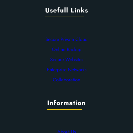
Usefull Links
Secure Private Cloud
Online Backup
Secure Websites
Enterprise Networks
Collaboration
Information
About Us