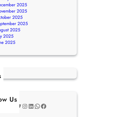
ecember 2025
ovember 2025
ctober 2025
eptember 2025
ugust 2025
ly 2025
ne 2025
s
low Us
Twitter
Instagram
LinkedIn
WhatsApp
Facebook