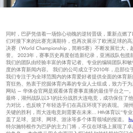
同时，巴萨凭借着一场惊心动魄的逆转晋级，重新点燃了
们对接下来的比赛充满期待，也再次展示了欧洲足球的高
决赛（World Championship，简称S赛）不断发
誉。 2023年，赛事历史再度创造新纪录，亚洲战队包
我们的团队由经验丰富的体育记者、专业的编辑团队和敏
度的体育新闻内容。 我们的公司成立于2010年，总部
我们专注于为全球范围内的体育爱好者提供全面的体育新
育狂热、热衷于挖掘体育内幕的专业人士组成，致力于为用户
网站 – 华体会官网是观看体育赛事直播的最佳平台之一
最终，湖州战队以3-1的比分战胜大连电竞，成功保住了
力对比，也反映了年轻选手们在高压环境下的表现。 湖
关键的胜利，而大连电竞则需要在未来… Hth体育以“
盖了足球、篮球、网球、游泳等多个体育领域的报道。
h
特尔施特根作为巴萨的主力门将，不仅在球场上展现了卓