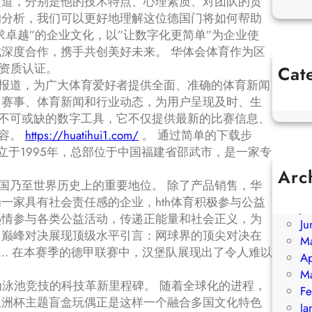
之道，分别是他的技术特点、心理素质、对团队的贡
的分析，我们可以更好地理解这位德国门将如何帮助
求卓越”的企业文化，以”让数字化更简单”为企业使
成深度合作，携手共创美好未来。 华体会体育作为区
等资质认证。
Cat
报道，为广大体育爱好者提供全面、准确的体育新闻
Un
门赛事、体育新闻和行业动态，为用户呈现及时、生
迷不可或缺的数字工具，它不仅提供最新的比赛信息、
内容。
https://huatihui1.com/
。 通过简单的下载步
立于1995年，总部位于中国福建省邵武市，是一家专
Arc
国乃至世界历史上的重要地位。 除了产品销售，华
A
一家具有社会责任感的企业，hth体育积极参与公益
Ju
热情参与各类公益活动，传递正能量和社会正义，为
Ju
：巅峰对决展现顶级水平引言：网球界的顶尖对决在
M
… 在本赛季的德甲联赛中，汉堡队展现出了令人难以
Ap
M
为泳池竞技的科技革新里程碑。 随着全球化的进程，
Fe
亚洲杯主题盲盒玩偶正是这样一个融合多国文化特色
Ja