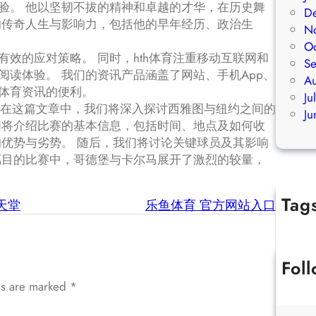
验。 他以坚韧不拔的精神和卓越的才华，在历史舞
D
的传奇人生与影响力，包括他的早年经历、政治生
N
O
效的应对策略。 同时，hth体育注重移动互联网和
S
读体验。 我们的资讯产品涵盖了网站、手机App、
A
体育资讯的便利。
Ju
 在这篇文章中，我们将深入探讨西雅图与纽约之间的
Ju
们将介绍比赛的基本信息，包括时间、地点及如何收
的优势与劣势。 随后，我们将讨论关键球员及其影响
瞩目的比赛中，哥德堡与卡尔马展开了激烈的较量，
Tag
天堂
乐鱼体育 官方网站入口
Fol
ds are marked
*