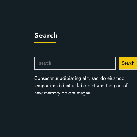
Search
S
Search
e
a
Consectetur adipiscing elit, sed do eiusmod
r
tempor incididunt ut labore et and the part of
c
new memory dolore magna.
h