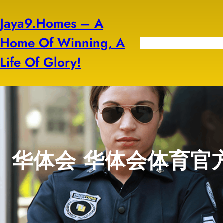
Skip
to
Jaya9.Homes – A
content
Home Of Winning, A
Life Of Glory!
华体会 华体会体育官方