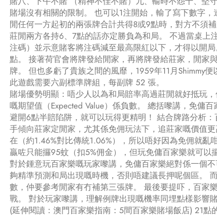
賭八、下午不賭 （精神不佳不賭）九、輸時不怨十、堅
賭場沒有相關的限制。 也可以1注開始，輸了寫下數字，
閒任何一方起初的兩張牌合計共得8或9點時，對方不須補
莊閒兩方各持6、7點的話亦定勝負為和局。 不過當桌上
注碼）並示意賭客將注碼減至最高限紅以下，才得以開
點。 接著荷官會將牌發給閒家，再將牌發給莊家，閒家
牌。 但也多虧了貴族之間的風靡，1959年11月Shim
此遊戲需要六副標準牌組，每副牌 52 張。
賭場優勢明顯：唔少人以為和局賠率高過莊閒就好抵玩，
嘅期望值（Expected Value）係負數。 總括嚟講
避開6點半賠陷阱，就可以玩得更精明！ 結合牌路分析
手傾向莊家定閒家，尤其係免佣玩法下，追莊家嘅價值更
在（約1.46%對比傳統1.06%），所以唔好因為免佣就
贏咗只能攞95蚊（扣5%佣金），但玩免傭百家樂就可以
對於鍾意玩百家樂嘅玩家嚟講，免傭百家樂絕對係一個不
夠精準預測和局出現嘅時機，否則唔建議長押呢個區。 
數，仲要參考閒家有冇補第三張牌。 最後要提吓，百家
戰。 對於玩家嚟講，理解例牌出現嘅機率同埋點樣影響
(延伸閱讀：澳門百家樂指南：5間百家樂賭場飯店) 21