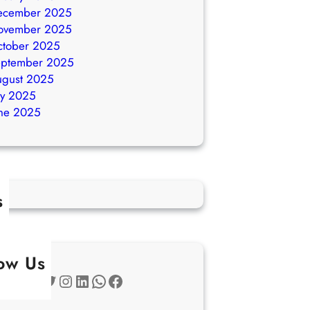
ecember 2025
ovember 2025
ctober 2025
eptember 2025
ugust 2025
ly 2025
ne 2025
s
low Us
Twitter
Instagram
LinkedIn
WhatsApp
Facebook