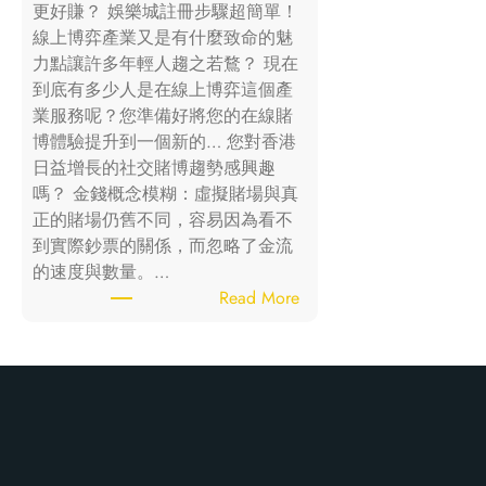
更好賺？ 娛樂城註冊步驟超簡單！
線上博弈產業又是有什麼致命的魅
力點讓許多年輕人趨之若鶩？ 現在
到底有多少人是在線上博弈這個產
業服務呢？您準備好將您的在線賭
博體驗提升到一個新的… 您對香港
日益增長的社交賭博趨勢感興趣
嗎？ 金錢概念模糊：虛擬賭場與真
正的賭場仍舊不同，容易因為看不
到實際鈔票的關係，而忽略了金流
的速度與數量。…
:
Read More
【
超
嚴
選
】
一
篇