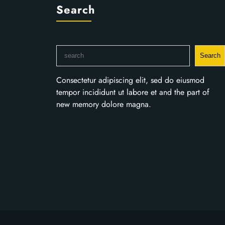
Search
S
Search
e
a
Consectetur adipiscing elit, sed do eiusmod
r
tempor incididunt ut labore et and the part of
c
new memory dolore magna.
h