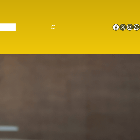
S
Facebook
X
Instagram
WhatsApp
Y NOW
e
a
r
c
h