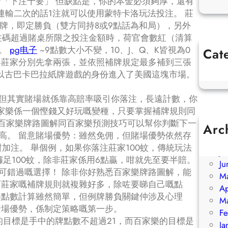
守「下注十要」 但缺點是，你的本金必須夠厚，還有
連輸二次的話1注就可以使用蒙特卡洛玩法投注。 莊
牌，即定勝負（雙方同持8或9點話為和局），另外
注碼超過賭桌所限之投注金額時，荷官會數紅（清算
局。
pg电子
~9點數大小不變，10、J、Q、K皆視為0
Cat
與莊家分別先拿兩張，並依照補牌規定最多補到三張
Un
my便以古巴卡巴拉紙牌遊戲的身份進入了美國這塊市場。
但其實賭場就係靠高賠率吸引你落注，長遠計數，你
，免傭百家樂係一個慳錢又好玩嘅變種，只要掌握補牌規則同
：百家樂牌路圖解同百家樂預測技巧可以幫你判斷下一
Arc
高。 留意賭場優勢：雖然免佣，但賭場優勢依然存
A
亂咁加注。 舉個例，如果你落注莊家100蚊，傳統玩法
Ju
攞足100蚊，除非莊家係用6點贏，咁就先至要半賠。
Ju
可錯過嘅選擇！ 除非你好熟悉百家樂牌路圖解，能
M
而莊家嘅補牌規則就複雜好多，除咗要睇自己嘅點
Ap
樂點數計算雖然簡單，但例牌勝負關鍵仲涉及心理
M
賭場優勢，係制定策略嘅第一步。
Fe
點的目標是手中的牌點數不超過21，而百家樂的目標是
Ja