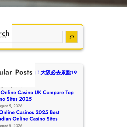
rch
ular Posts
嚴選】一篇就夠！大阪必去景點19
ugust 5, 2026
 Online Casino UK Compare Top
no Sites 2025
ugust 5, 2026
Online Casinos 2025 Best
dian Online Casino Sites
ugust 5, 2026